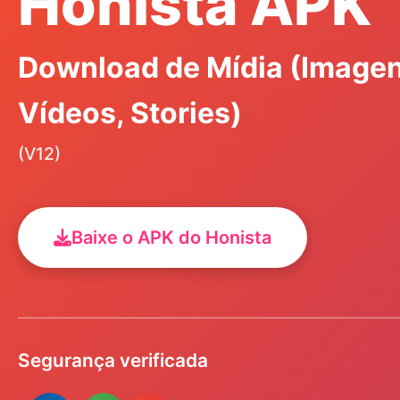
Honista APK
Download de Mídia (Imagen
Vídeos, Stories)
(V12)
Baixe o APK do Honista
Segurança verificada