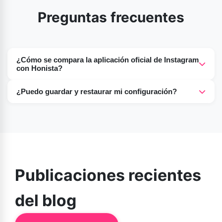
Preguntas frecuentes
¿Cómo se compara la aplicación oficial de Instagram
con Honista?
Honista APK, una versión modificada de Instagram,
¿Puedo guardar y restaurar mi configuración?
ofrece a los usuarios funciones adicionales, como la
Sí, Honista guarda y restaura tu configuración.
posibilidad de descargar contenido multimedia
(imágenes y vídeos), uso sin anuncios, controles de
privacidad más avanzados y mucho más.
Publicaciones recientes
del blog