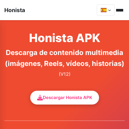
Honista
Honista APK
Descarga de contenido multimedia
(imágenes, Reels, vídeos, historias)
(V12)
Descargar Honista APK