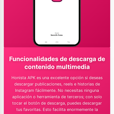
Funcionalidades de descarga de
contenido multimedia
Honista APK es una excelente opción si deseas
descargar publicaciones, reels e historias de
Instagram fácilmente. No necesitas ninguna
aplicación o herramienta de terceros; con solo
tocar el botón de descarga, puedes descargar
tus favoritas. Esto facilita enormemente la