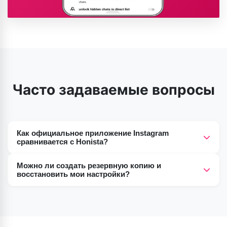
Часто задаваемые вопросы
Как официальное приложение Instagram
сравнивается с Honista?
Honista APK — модифицированная версия Instagram,
Можно ли создать резервную копию и
предлагающая пользователям дополнительные
восстановить мои настройки?
функции, такие как возможность загрузки
Да, Honista сохраняет и восстанавливает ваши
медиафайлов (изображений и видео), отсутствие
настройки.
рекламы, расширенные настройки
конфиденциальности и многое другое.