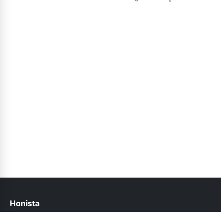
Honista
help@honista.pk