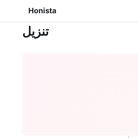
Honista
تنزيل