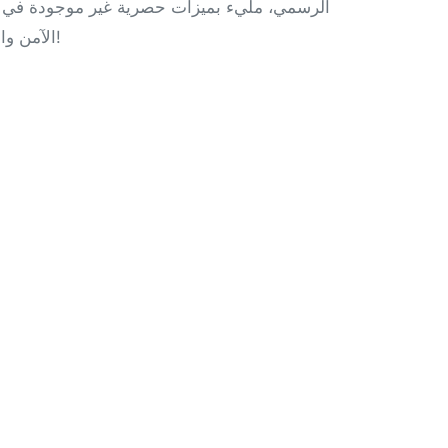
الأصلية. احصل الآن على Honista APK 2026 v10 وv11 وv12 الآمن والمُحدّث من الموقع الرسمي. استمتع بتجربة تصفح سلسة!