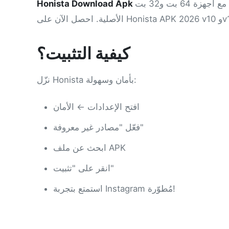
متوافق مع أجهزة 64 بت و32 بت. Honista هو إصدار مُعدّل من تطبيق Instagram الرسمي، مليء بميزات حصرية غير موجودة في النسخة
Honista Download Apk
كيفية التثبيت؟
نزّل Honista بأمان وسهولة:
افتح الإعدادات ← الأمان
فعّل "مصادر غير معروفة"
ابحث عن ملف APK
انقر على "تثبيت"
استمتع بتجربة Instagram مُطوّرة!