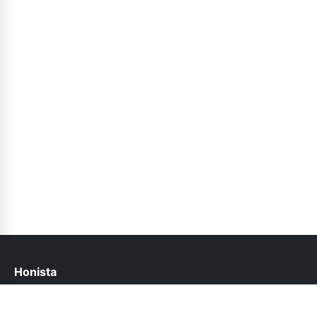
Honista
help@honista.pk